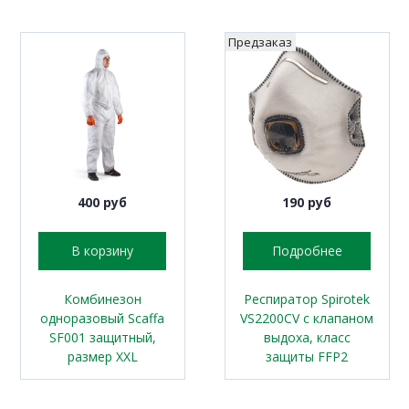
Предзаказ
400 руб
190 руб
В корзину
Подробнее
Комбинезон
Респиратор Spirotek
одноразовый Scaffa
VS2200CV с клапаном
SF001 защитный,
выдоха, класс
размер XXL
защиты FFP2