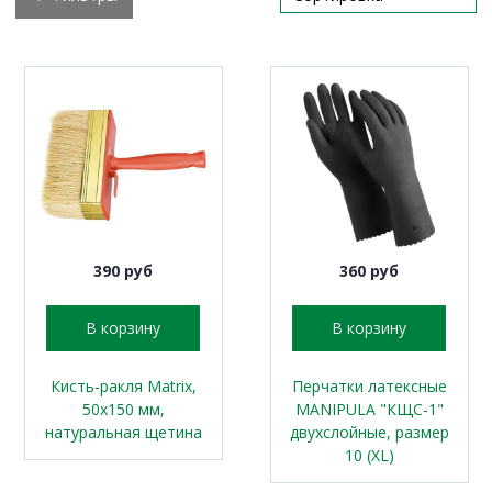
390 руб
360 руб
В корзину
В корзину
Кисть-ракля Matrix,
Перчатки латексные
50х150 мм,
MANIPULA "КЩС-1"
натуральная щетина
двухслойные, размер
10 (XL)