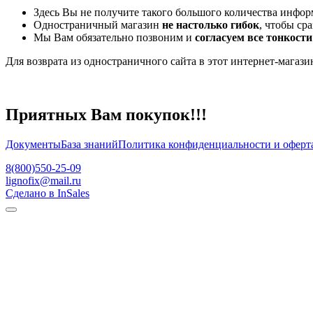
Здесь Вы не получите такого большого количества инфор
Одностраничный магазин
не настолько гибок
, чтобы ср
Мы Вам обязательно позвоним и
согласуем все тонкости
Для возврата из одностраничного сайта в этот интернет-магази
Приятных Вам покупок!!!
Документы
База знаний
Политика конфиденциальности и оферт
8(800)550-25-09
lignofix@mail.ru
Сделано в InSales