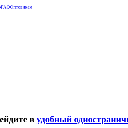
р
FAQ
Оптовикам
рейдите в
удобный одностранич