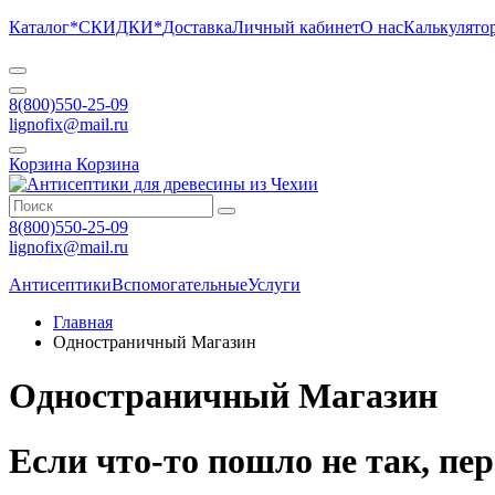
Каталог
*СКИДКИ*
Доставка
Личный кабинет
О нас
Калькулято
8(800)550-25-09
lignofix@mail.ru
Корзина
Корзина
8(800)550-25-09
lignofix@mail.ru
Антисептики
Вспомогательные
Услуги
Главная
Одностраничный Магазин
Одностраничный Магазин
Если что-то пошло не так, пе