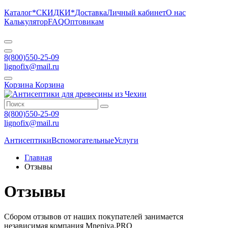
Каталог
*СКИДКИ*
Доставка
Личный кабинет
О нас
Калькулятор
FAQ
Оптовикам
8(800)550-25-09
lignofix@mail.ru
Корзина
Корзина
8(800)550-25-09
lignofix@mail.ru
Антисептики
Вспомогательные
Услуги
Главная
Отзывы
Отзывы
Сбором отзывов от наших покупателей занимается
независимая компания Mneniya.PRO